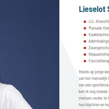
Lieselot
Lic. Kinesit
Manuele the
Kaakklachte
Ademhalings
Zwangerscha
Relaxatiethe
Fasciatherapi
Reeds op jonge lee
van het menselijk l
van een sportletse
ben ik nog steeds
mensen verder te 
hun klachten en hu