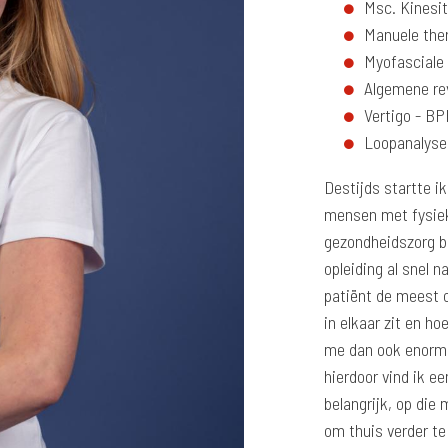
Msc. Kinesi
Manuele the
Myofasciale 
Algemene rev
Vertigo - B
Loopanalyse
Destijds startte i
mensen met fysiek
gezondheidszorg bi
opleiding al snel 
patiënt de meest 
in elkaar zit en ho
me dan ook enorm. 
hierdoor vind ik e
belangrijk, op di
om thuis verder te 