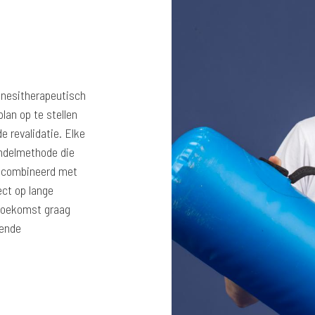
inesitherapeutisch
lan op te stellen
e revalidatie. Elke
andelmethode die
gecombineerd met
ect op lange
e toekomst graag
lende