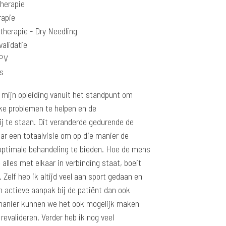
therapie
rapie
therapie - Dry Needling
alidatie
PPV
s
k mijn opleiding vanuit het standpunt om
e problemen te helpen en de
j te staan. Dit veranderde gedurende de
naar een totaalvisie om op die manier de
optimale behandeling te bieden. Hoe de mens
e alles met elkaar in verbinding staat, boeit
Zelf heb ik altijd veel aan sport gedaan en
en actieve aanpak bij de patiënt dan ook
e manier kunnen we het ook mogelijk maken
revalideren. Verder heb ik nog veel