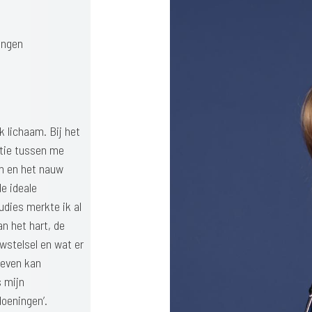
ingen
k lichaam. Bij het
tie tussen me
am en het nauw
e ideale
udies merkte ik al
an het hart, de
wstelsel en wat er
 leven kan
s mijn
oeningen’.