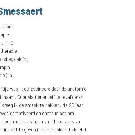
 Smessaert
herapie
rapie
n, TMG
therapie
psbegeleiding
rapie
e (i.o.)
ftijd was ik gefascineerd door de anatomie
ichaam. Door als tiener zelf te revalideren
l kreeg ik de smaak te pakken. Na 20 jaar
 even gemotiveerd en enthousiast om
helpen met het vinden van de oorzaak van
n inzicht te geven in hun problematiek. Het